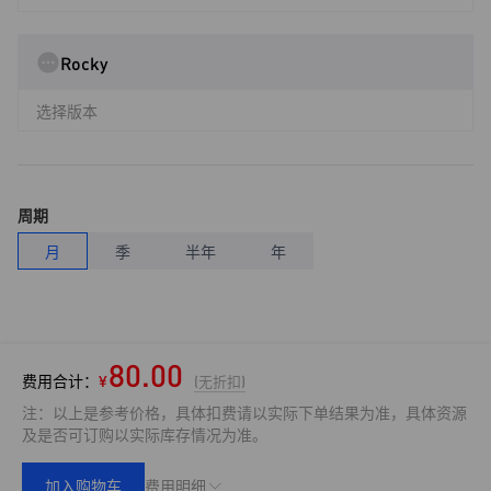
Rocky
选择版本
周期
月
季
半年
年
80.00
费用合计：
¥
(无折扣)
注：以上是参考价格，具体扣费请以实际下单结果为准，具体资源
及是否可订购以实际库存情况为准。
加入购物车
费用明细