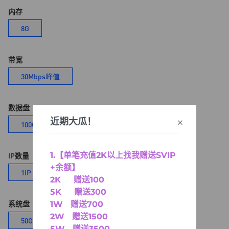
内存
8G
带宽
30Mbps峰值
数据盘
×
近期大瓜！
100G
1.【单笔充值2K以上找我赠送SVIP
IP数量
+余额】
1IP
2K 赠送100
5K 赠送300
系统盘
1W 赠送700
2W 赠送1500
50G
5W 赠送3500