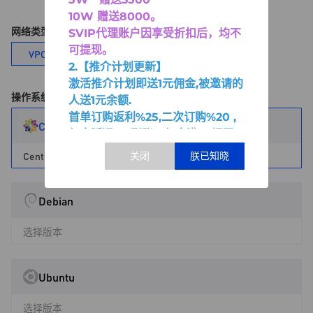
10W 赠送8000
。
网络类型
SVIP代理账户因享受折扣后，均不
可提现。
VPC网络
经典网络
2.【推介计划更新】
激活推介计划即送1元佣金,被邀请的
操作系统
人送1元余额.
首单订购返利%25,二次订购%20 ,
CentOS
佣金延迟2天到账。佣金满30提现.
CentOS-7.6.1810-x64
Debian
选择版本
Ubuntu
选择版本