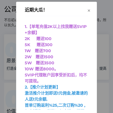
公司文化
×
近期大瓜！
不忘初心、永不放弃的信念，因为相信，所以看见，因为坚持，所
以长久。
1.【单笔充值2K以上找我赠送SVIP
+余额】
2K 赠送100
5K 赠送300
1W 赠送700
2W 赠送1500
愿景
使命
5W 赠送3500
打造全球新商业连接方式
协助客户保持竞争优势，提高
10W 赠送8000
。
业绩。
SVIP代理账户因享受折扣后，均不
可提现。
2.【推介计划更新】
激活推介计划即送1元佣金,被邀请的
人送1元余额.
首单订购返利%25,二次订购%20 ,
价值观
佣金延迟2天到账。佣金满30提现.