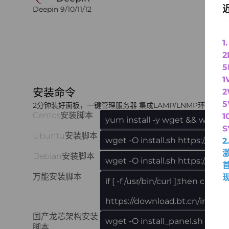
Deepin 9/10/11/12
1
2
1
安装命令
2
5
2分钟装好面板，一键管理服务器 集成LAMP/LNMP环境安
Centos安装脚本
1
yum install -y wget && wget -O 
Ubuntu安装脚本
wget -O install.sh https://dow
Debian安装脚本
wget -O install.sh https://down
万能安装脚本
现
if [ -f /usr/bin/curl ];then curl
https://download.bt.cn/install/
国产龙芯架构安装
wget -O install_panel.sh http
脚本