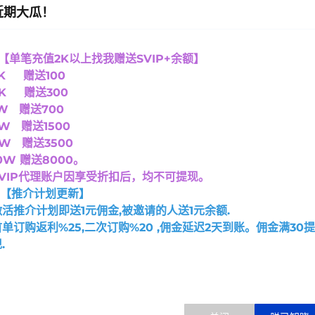
近期大瓜！
.【单笔充值2K以上找我赠送SVIP+余额】
K 赠送100
5K 赠送300
W 赠送700
W 赠送1500
W 赠送3500
装，网站、FTP、数据库、文件管理、软件安装等功能
0W 赠送8000
。
install.sh https://download.bt.cn/install/install_6.0.sh &&
SVIP代理账户因享受折扣后，均不可提现。
nload.bt.cn/install/install-ubuntu_6.0.sh && sudo bash ins
2.【推介计划更新】
激活推介计划即送1元佣金,被邀请的人送1元余额.
load.bt.cn/install/install-ubuntu_6.0.sh && bash install.
首单订购返利%25,二次订购%20 ,佣金延迟2天到账。佣金满30提
.
 -sSO https://download.bt.cn/install/install_panel.sh;else wg
install_panel.sh;fi;bash install_panel.sh 8a14ab07a
s://download.bt.cn/install/0/loongarch64/loongarch64_ins