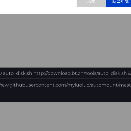
O auto_disk.sh http://download.bt.cn/tools/auto_disk.sh 
//raw.githubusercontent.com/myluoluo/automount/mas
h