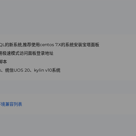
SQL的新系统,推荐使用centos 7.X的系统安装宝塔面板
使用极速模式访问面板登录地址
脚本
统信UOS 20、kylin v10系统
环境兼容列表