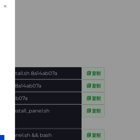
×
 sh install.sh 8a14ab07a
复制
tall.sh 8a14ab07a
复制
sh 8a14ab07a
复制
et -O install_panel.sh
复制
tall_panel.sh && bash
复制