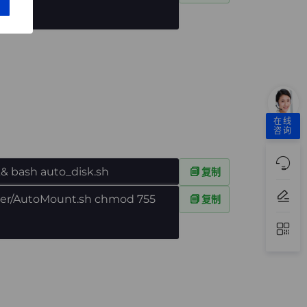
在线
咨询
&& bash auto_disk.sh
复制
ter/AutoMount.sh chmod 755
复制