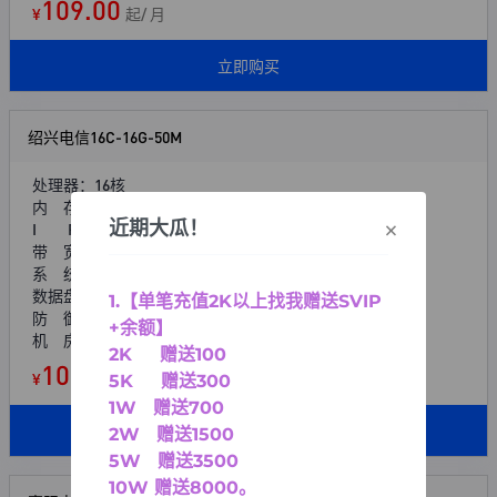
109.00
¥
起/ 月
立即购买
绍兴电信16C-16G-50M
处理器：16核
内 存：16G
×
近期大瓜！
I P：1个
带 宽：50M峰值
系 统：Windows/Linux
数据盘：100G
1.【单笔充值2K以上找我赠送SVIP
防 御：50G
+余额】
机 房：绍兴电信
2K 赠送100
109.00
¥
起/ 月
5K 赠送300
1W 赠送700
立即购买
2W 赠送1500
5W 赠送3500
10W 赠送8000
。