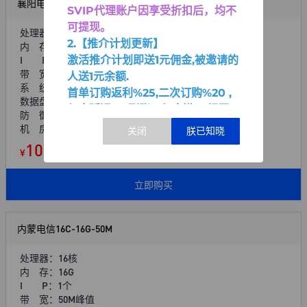
襄阳电信16C-16G-50M
SVIP代理账户因享受折扣后，均不
可提现。
处理器：16核
2.【推介计划更新】
内 存：16G
I P：1个
激活推介计划即送1元佣金,被邀请的
带 宽：50M峰值
人送1元余额.
系 统：Windows/Linux
首单订购返利%25,二次订购%20 ,
数据盘：100G
佣金延迟2天到账。佣金满30提现.
防 御：200G
机 房：襄阳电信
109.00
¥
起/ 月
立即购买
内蒙电信16C-16G-50M
处理器：16核
内 存：16G
I P：1个
带 宽：50M峰值