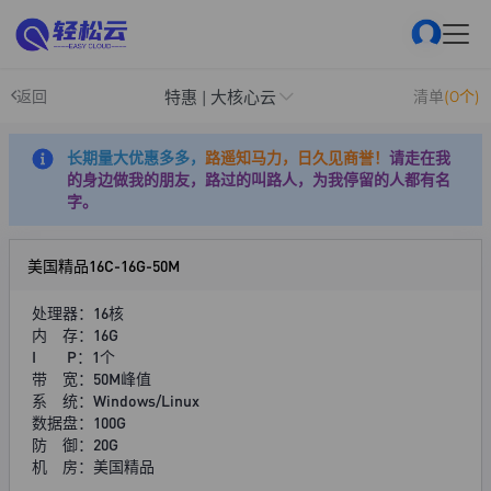
特惠 | 大核心云
返回
清单
(0个)
长期量大优惠多多，
路遥知马力，日久见商誉！
请走在我
的身边做我的朋友，路过的叫路人，为我停留的人都有名
字。
美国精品16C-16G-50M
处理器：16核
内 存：16G
I P：1个
带 宽：50M峰值
系 统：Windows/Linux
数据盘：100G
防 御：20G
机 房：美国精品