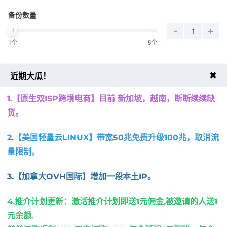
备份数量
-
+
1个
5个
流量重置周期
✖
近期大瓜！
订购日后每三十天重置一次
1.【原生双ISP跨境电商】目前 新加坡，越南，
断断续续缺
链接端口
货。
随机端口/防止爆破
Linux默认22端口
Windows默认3389端口
2.【美国轻量云LINUX】带宽50兆免费升级100兆，取消流
量限制
。
周期
3.【加拿大OVH国际】增加一段本土IP
。
月
季
半年
年
4.推介计划更新：激活推介计划即送1元佣金,被邀请的人送1
元余额.