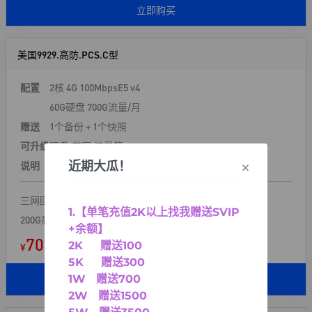
立即购买
美国9929.高防.PCS.C型
配置
2核 4G 100Mbps
E5 v4
60G硬盘 700G流量/月
赠送
1个备份 + 1个快照
可升级
硬盘,带宽,流量等
×
近期大瓜！
说明
200G防御 本地清洗
三网回程9929
1.【单笔充值2K以上找我赠送SVIP
200G高防
+余额】
70.00
2K 赠送100
¥
起/ 月
5K 赠送300
1W 赠送700
立即购买
2W 赠送1500