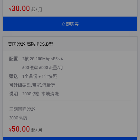
30.00
¥
起/ 月
立即购买
美国9929.高防.PCS.B型
配置
2核 2G 100Mbps
E5 v4
60G硬盘 600G流量/月
赠送
1个备份 + 1个快照
可升级
硬盘,带宽,流量等
说明
200G防御 本地清洗
三网回程9929
200G高防
50.00
¥
起/ 月