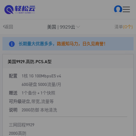
美国 | 9929云
返回
清单
(0个)
长期量大优惠多多，
路遥知马力，日久见商誉！
美国9929.高防.PCS.A型
配置
1核 1G 100Mbps
E5 v4
60G硬盘 500G流量/月
赠送
1个备份 + 1个快照
可升级
硬盘,带宽,流量等
说明
200G防御 本地清洗
三网回程9929
200G高防