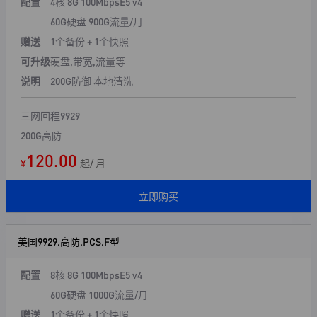
配置
4核 8G 100Mbps
E5 v4
60G硬盘 900G流量/月
赠送
1个备份 + 1个快照
可升级
硬盘,带宽,流量等
说明
200G防御 本地清洗
三网回程9929
200G高防
120.00
¥
起/ 月
立即购买
美国9929.高防.PCS.F型
配置
8核 8G 100Mbps
E5 v4
60G硬盘 1000G流量/月
赠送
1个备份 + 1个快照