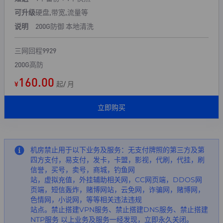
可升级
硬盘,带宽,流量等
说明
200G防御 本地清洗
三网回程9929
200G高防
160.00
¥
起/ 月
立即购买
机房禁止用于以下业务及服务：无支付牌照的第三方及第
四方支付，易支付，发卡，卡盟，影视，代刷，代挂，刷
信誉，买号，卖号，商城，钓鱼网
站，虚拟充值，外挂辅助相关网，CC网页端，DDOS网
页端，短信轰炸，赌博网站，云免网，诈骗网，赌博网，
色情网，小说网，等等相关违法违规
站点。禁止搭建VPN服务、禁止搭建DNS服务、禁止搭建
NTP服务 以上业务及服务一经发现，立即永久关闭。