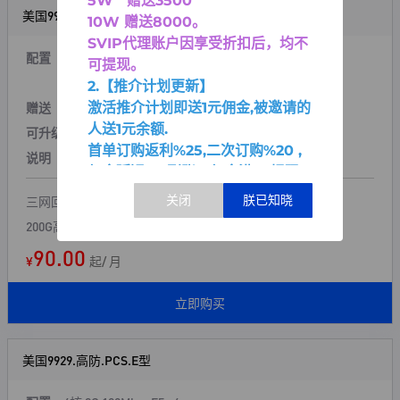
5W 赠送3500
美国9929.高防.PCS.D型
10W 赠送8000
。
SVIP代理账户因享受折扣后，均不
配置
4核 4G 100Mbps
E5 v4
可提现。
60G硬盘 800G流量/月
2.【推介计划更新】
激活推介计划即送1元佣金,被邀请的
赠送
1个备份 + 1个快照
人送1元余额.
可升级
硬盘,带宽,流量等
首单订购返利%25,二次订购%20 ,
说明
200G防御 本地清洗
佣金延迟2天到账。佣金满30提现.
三网回程9929
200G高防
90.00
¥
起/ 月
立即购买
美国9929.高防.PCS.E型