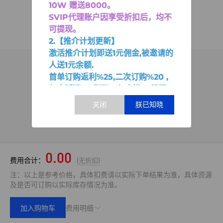
10W 赠送8000
。
SVIP代理账户因享受折扣后，均不
可提现。
2.【推介计划更新】
激活推介计划即送1元佣金,被邀请的
人送1元余额.
首单订购返利%25,二次订购%20 ,
佣金延迟2天到账。佣金满30提现.
0.00
费用合计：
(无折扣)
注：以上是参考价格，具体扣费请以实际下单结果为准，具体资源
及是否可订购以实际库存情况为准。
加入购物车
费用明细