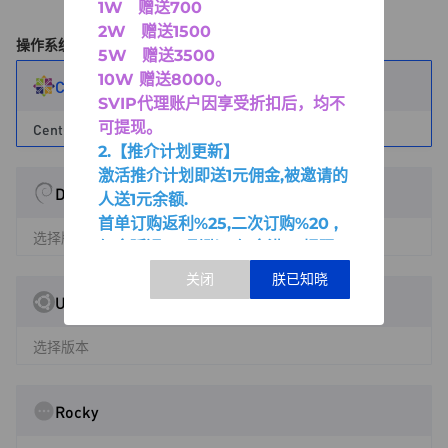
1W 赠送700
2W 赠送1500
操作系统
5W 赠送3500
10W 赠送8000
。
CentOS
SVIP代理账户因享受折扣后，均不
可提现。
CentOS-7.6.1810-x64
2.【推介计划更新】
激活推介计划即送1元佣金,被邀请的
Debian
人送1元余额.
首单订购返利%25,二次订购%20 ,
选择版本
佣金延迟2天到账。佣金满30提现.
Ubuntu
选择版本
Rocky