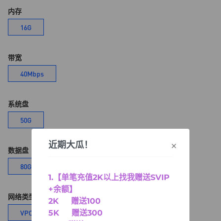
内存
16G
带宽
40Mbps
系统盘
50G
×
近期大瓜！
数据盘
80G
1.【单笔充值2K以上找我赠送SVIP
+余额】
网络类型
2K 赠送100
5K 赠送300
VPC网络
经典网络