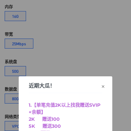
内存
16G
带宽
25Mbps
系统盘
50G
×
近期大瓜！
数据盘
80G
1.【单笔充值2K以上找我赠送SVIP
+余额】
网络类型
2K 赠送100
5K 赠送300
VPC网络
经典网络