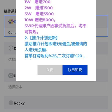
1W 赠送700
2W 赠送1500
操作系统
5W 赠送3500
10W 赠送8000
。
CentOS
SVIP代理账户因享受折扣后，均不
可提现。
CentOS-7.6.1810-x64
2.【推介计划更新】
激活推介计划即送1元佣金,被邀请的
Debian
人送1元余额.
首单订购返利%25,二次订购%20 ,
选择版本
佣金延迟2天到账。佣金满30提现.
Ubuntu
选择版本
Rocky