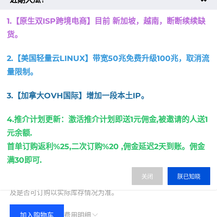
1.【原生双ISP跨境电商】目前 新加坡，越南，
断断续续缺
Rocky
货。
选择版本
2.【美国轻量云LINUX】带宽50兆免费升级100兆，取消流
量限制
。
周期
3.【加拿大OVH国际】增加一段本土IP
。
月
季
半年
年
4.推介计划更新：激活推介计划即送1元佣金,被邀请的人送1
元余额.
首单订购返利%25,二次订购%20 ,佣金延迟2天到账。佣金
满30即可.
100.00
费用合计：
¥
(无折扣)
关闭
朕已知晓
注：以上是参考价格，具体扣费请以实际下单结果为准，具体资源
及是否可订购以实际库存情况为准。
加入购物车
费用明细